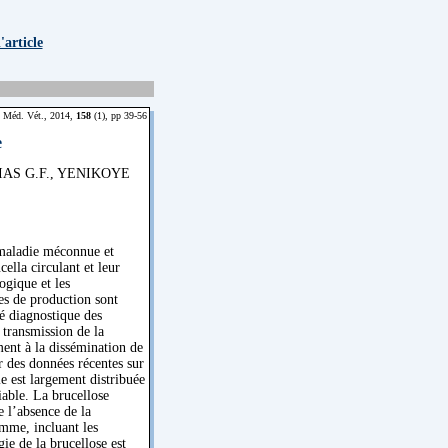
article
 Méd. Vét., 2014,
158
(1), pp 39-56
e
IAS G.F., YENIKOYE
 maladie méconnue et
ella circulant et leur
gique et les
es de production sont
té diagnostique des
e transmission de la
ent à la dissémination de
ir des données récentes sur
e est largement distribuée
able. La brucellose
 l’absence de la
homme, incluant les
ie de la brucellose est