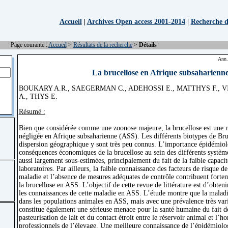
Accueil
|
Archives Open access 2001-2014
|
Recherche d'
Page courante :
Accueil
>
Résultats de la recherche
>
Détails
Ann.
La brucellose en Afrique subsaharienn
BOUKARY A.R., SAEGERMAN C., ADEHOSSI E., MATTHYS F., V
A., THYS E.
Résumé :
Bien que considérée comme une zoonose majeure, la brucellose est une
négligée en Afrique subsaharienne (ASS). Les différents biotypes de Bruc
dispersion géographique y sont très peu connus. L’importance épidémiolo
conséquences économiques de la brucellose au sein des différents systèm
aussi largement sous-estimées, principalement du fait de la faible capaci
laboratoires. Par ailleurs, la faible connaissance des facteurs de risque d
maladie et l’absence de mesures adéquates de contrôle contribuent fortem
la brucellose en ASS. L’objectif de cette revue de littérature est d’obten
les connaissances de cette maladie en ASS. L’étude montre que la maladi
dans les populations animales en ASS, mais avec une prévalence très vari
constitue également une sérieuse menace pour la santé humaine du fait de
pasteurisation de lait et du contact étroit entre le réservoir animal et l’
professionnels de l’élevage. Une meilleure connaissance de l’épidémiolog